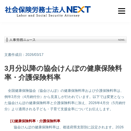
メニュ
サービス内容
お役立ち情報
事務所概要
採用情報
よくあるご質問
グループ会社
文書作成日：2026/03/17
3月分以降の協会けんぽの健康保険料
率・介護保険料率
全国健康保険協会（協会けんぽ）の健康保険料率および介護保険料率は、
例年3月分（4月納付分）から見直しが行われています。以下では変更となっ
た協会けんぽの健康保険料率と介護保険料率に加え、2026年4月分（5月納付
無料診断・お問い合わせ
分）より適用される子ども・子育て支援金率についてお伝えします。
[1]健康保険料率・介護保険料率
協会けんぽの健康保険料率は、都道府県支部別に設定されます。2026