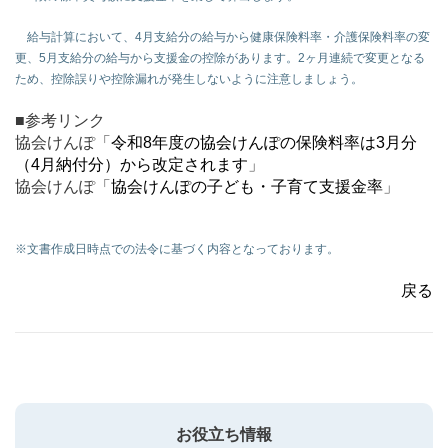
給与計算において、4月支給分の給与から健康保険料率・介護保険料率の変
更、5月支給分の給与から支援金の控除があります。2ヶ月連続で変更となる
ため、控除誤りや控除漏れが発生しないように注意しましょう。
■参考リンク
協会けんぽ「
令和8年度の協会けんぽの保険料率は3月分
（4月納付分）から改定されます
」
協会けんぽ「
協会けんぽの子ども・子育て支援金率
」
※文書作成日時点での法令に基づく内容となっております。
戻る
お役立ち情報