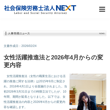
メニュ
サービス内容
お役立ち情報
事務所概要
採用情報
よくあるご質問
グループ会社
文書作成日：2026/02/24
女性活躍推進法と2026年4月からの変
更内容
女性活躍推進法（女性の職業生活における活
躍の推進に関する法律）は2015年9月に制定さ
れ、2016年4月1日より全面施行されました。当
無料診断・お問い合わせ
初2026年3月31日までの時限立法でしたが、10
年間、期間が延長となりました。以下では、女
性活躍推進法の内容と2026年4月からの変更内
容を確認します。