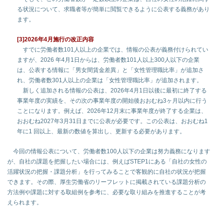
る状況について、求職者等が簡単に閲覧できるように公表する義務があり
ます。
[3]2026年4月施行の改正内容
すでに労働者数101人以上の企業では、情報の公表が義務付けられてい
ますが、2026 年4月1日からは、労働者数101人以上300人以下の企業
は、公表する情報に「男女間賃金差異」と「女性管理職比率」が追加さ
れ、労働者数301人以上の企業は「女性管理職比率」が追加されます。
新しく追加される情報の公表は、2026年4月1日以後に最初に終了する
事業年度の実績を、その次の事業年度の開始後おおむね3ヶ月以内に行う
ことになります。例えば、2026年12月末に事業年度が終了する企業は、
おおむね2027年3月31日までに公表が必要です。この公表は、おおむね1
年に1 回以上、最新の数値を算出し、更新する必要があります。
今回の情報公表について、労働者数100人以下の企業は努力義務になります
が、自社の課題を把握したい場合には、例えばSTEP1にある「自社の女性の
活躍状況の把握・課題分析」を行ってみることで客観的に自社の状況が把握
できます。その際、厚生労働省のリーフレットに掲載されている課題分析の
方法例や課題に対する取組例を参考に、必要な取り組みを推進することが考
えられます。