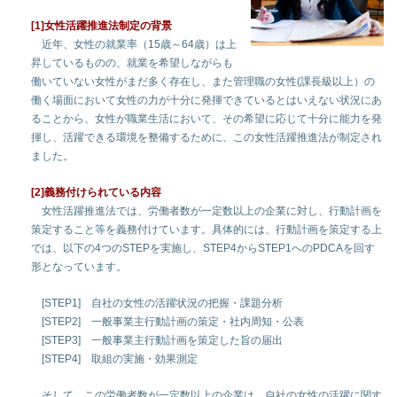
[1]女性活躍推進法制定の背景
近年、女性の就業率（15歳～64歳）は上
昇しているものの、就業を希望しながらも
働いていない女性がまだ多く存在し、また管理職の女性(課長級以上）の
働く場面において女性の力が十分に発揮できているとはいえない状況にあ
ることから、女性が職業生活において、その希望に応じて十分に能力を発
揮し、活躍できる環境を整備するために、この女性活躍推進法が制定され
ました。
[2]義務付けられている内容
女性活躍推進法では、労働者数が一定数以上の企業に対し、行動計画を
策定すること等を義務付けています。具体的には、行動計画を策定する上
では、以下の4つのSTEPを実施し、STEP4からSTEP1へのPDCAを回す
形となっています。
[STEP1] 自社の女性の活躍状況の把握・課題分析
[STEP2] 一般事業主行動計画の策定・社内周知・公表
[STEP3] 一般事業主行動計画を策定した旨の届出
[STEP4] 取組の実施・効果測定
そして、この労働者数が一定数以上の企業は、自社の女性の活躍に関す